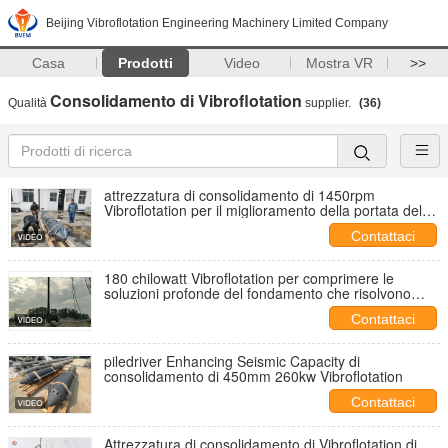
Beijing Vibroflotation Engineering Machinery Limited Company
Casa
Prodotti
Video
Mostra VR
>>
Consolidamento di Vibroflotation
Qualità
supplier.
(36)
attrezzatura di consolidamento di 1450rpm
Vibroflotation per il miglioramento della portata del
suolo
Contattaci
180 chilowatt Vibroflotation per comprimere le
soluzioni profonde del fondamento che risolvono
stabilimento
Contattaci
piledriver Enhancing Seismic Capacity di
consolidamento di 450mm 260kw Vibroflotation
Contattaci
Attrezzatura di consolidamento di Vibroflotation di