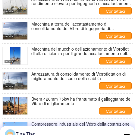
rendimento elevato per ingegneria d'accatastamento
profonda
Contattaci
Macchina a terra dell'accatastamento di
consolidamento del Vibro di ingegneria di
miglioramento
Contattaci
Macchina del mucchio dell'azionamento di Vibroflot
di alta efficienza per il grande accatastamento della
sabbia dello spazio
Contattaci
Attrezzatura di consolidamento di Vibroflotation di
miglioramento del suolo della sabbia
Contattaci
Bvem 426mm 75kw ha frantumato il galleggiante del
Vibro di miglioramento
Contattaci
Compressore industriale del Vibro della costruzione
per ingegneria di miglioramento di messa a terra del
Vibro
Tina Tian