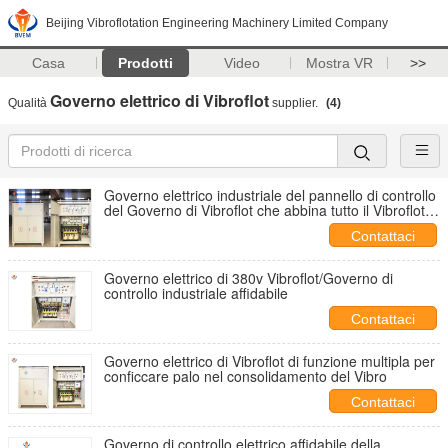
Beijing Vibroflotation Engineering Machinery Limited Company
Casa
Prodotti
Video
Mostra VR
>>
Governo elettrico di Vibroflot
Qualità
supplier.
(4)
Governo elettrico industriale del pannello di controllo
del Governo di Vibroflot che abbina tutto il Vibroflot
per il progetto Vibroflotation
Contattaci
Governo elettrico di 380v Vibroflot/Governo di
controllo industriale affidabile
Contattaci
Governo elettrico di Vibroflot di funzione multipla per
conficcare palo nel consolidamento del Vibro
Contattaci
Governo di controllo elettrico affidabile della