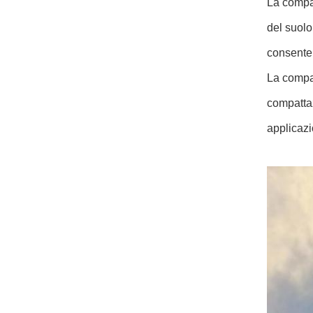
La compat
del suolo
consente 
La compat
compattaz
applicazi