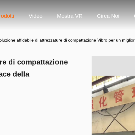
rodotti
Video
Mostra VR
Circa Noi
oluzione affidabile di attrezzature di compattazione Vibro per un migli
ure di compattazione
ace della