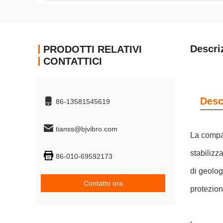
Descri
PRODOTTI RELATIVI
CONTATTICI
Desc
86-13581545619
tianss@bjvibro.com
La compat
stabilizz
86-010-69592173
di geolog
Contatto ora
protezion