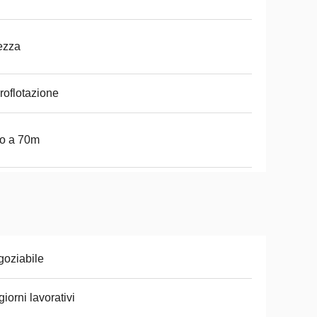
ezza
roflotazione
o a 70m
oziabile
giorni lavorativi