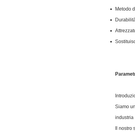
Metodo di
Durabilit
Attrezzat
Sostituisc
Parametri
Introduzi
Siamo un 
industria
Il nostro