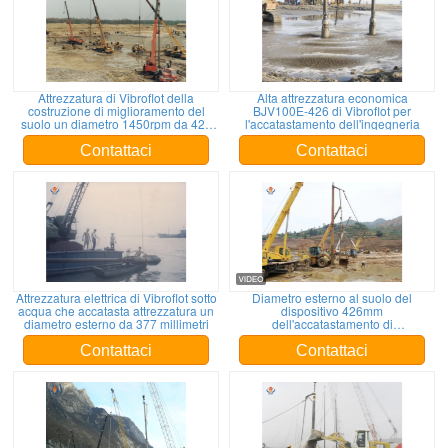
Attrezzatura di Vibroflot della
Alta attrezzatura economica
costruzione di miglioramento del
BJV100E-426 di Vibroflot per
suolo un diametro 1450rpm da 426
l'accatastamento dell'ingegneria
millimetri
Contattaci
Contattaci
Attrezzatura elettrica di Vibroflot sotto
Diametro esterno al suolo del
acqua che accatasta attrezzatura un
dispositivo 426mm
diametro esterno da 377 millimetri
dell'accatastamento di
consolidamento del Vibro di
miglioramento
Contattaci
Contattaci