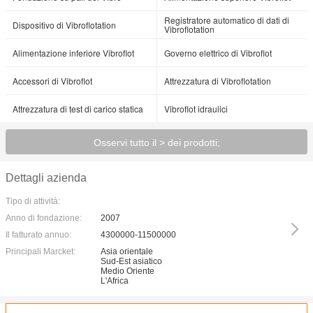
Registratore automatico di dati di
Dispositivo di Vibroflotation
Vibroflotation
Alimentazione inferiore Vibroflot
Governo elettrico di Vibroflot
Accessori di Vibroflot
Attrezzatura di Vibroflotation
Attrezzatura di test di carico statica
Vibroflot idraulici
Osservi tutto il > dei prodotti;
Dettagli azienda
Tipo di attività:
Anno di fondazione:
2007
Il fatturato annuo:
4300000-11500000
Principali Marcket:
Asia orientale
Sud-Est asiatico
Medio Oriente
L'Africa