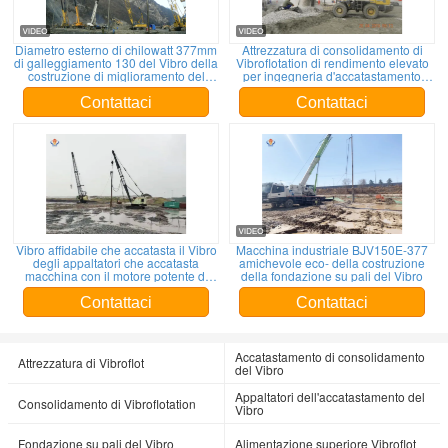
Diametro esterno di chilowatt 377mm
Attrezzatura di consolidamento di
di galleggiamento 130 del Vibro della
Vibroflotation di rendimento elevato
costruzione di miglioramento del
per ingegneria d'accatastamento
suolo
profonda
Contattaci
Contattaci
Vibro affidabile che accatasta il Vibro
Macchina industriale BJV150E-377
degli appaltatori che accatasta
amichevole eco- della costruzione
macchina con il motore potente di
della fondazione su pali del Vibro
Vibroflot
Contattaci
Contattaci
Accatastamento di consolidamento
Attrezzatura di Vibroflot
del Vibro
Appaltatori dell'accatastamento del
Consolidamento di Vibroflotation
Vibro
Fondazione su pali del Vibro
Alimentazione superiore Vibroflot