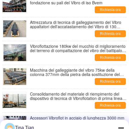
fondazione su pali del Vibro di iso Bvem
Richiesta ora
Attrezzatura di tecnica di galleggiamento del Vibro
appaltatori dell'accatastamento del Vibro di 130
chilowatt 377mm per miglioramento morbido di
Richiesta ora
strato del suolo
Vibroflottazione 180kw del mucchio di miglioramento
del terreno di compattazione del vibro del battipalo
per terreno soffice
Richiesta ora
Macchina del galleggiante del vibro 75kw della
colonna 377mm della pietra della sostituzione del
Vibro di BVEM per l'accatastamento di
Richiesta ora
consolidamento
Consolidamento del materiale di riempimento del
dispositivo di tecnica di Vibroflotation di prima linea
che risolve stabilimento differenziale
Richiesta ora
Accessori Vibroflot in acciaio di lunghezza 3000 mm
certificati ISO 9001 personalizzabili per il
miglioramento del terreno
Tina Tian