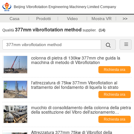
Beijing Vibroflotation Engineering Machinery Limited Company
Casa
Prodotti
Video
Mostra VR
>>
377mm vibroflotation method
Qualità
supplier.
(14)
colonna di pietra di 130kw 377mm che guida la
macchina di metodo di Vibroflotation
Richiesta ora
l'attrezzatura di 75kw 377mm Vibroflotation al
trattamento del fondamento di liquefa lo strato
Richiesta ora
mucchio di consolidamento della colonna della pietra
della sostituzione del Vibro dell'azionamento
dell'attrezzatura di 377mm 180kw Vibroflotation
Richiesta ora
Attrezzatura 377mm 75kw di Vibroflot della