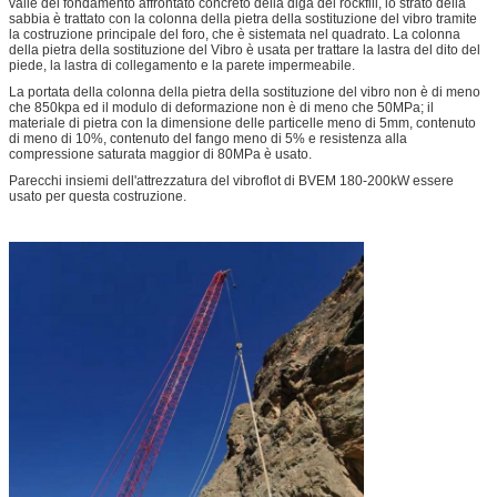
valle del fondamento affrontato concreto della diga del rockfill, lo strato della
sabbia è trattato con la colonna della pietra della sostituzione del vibro tramite
la costruzione principale del foro, che è sistemata nel quadrato. La colonna
della pietra della sostituzione del Vibro è usata per trattare la lastra del dito del
piede, la lastra di collegamento e la parete impermeabile.
La portata della colonna della pietra della sostituzione del vibro non è di meno
che 850kpa ed il modulo di deformazione non è di meno che 50MPa; il
materiale di pietra con la dimensione delle particelle meno di 5mm, contenuto
di meno di 10%, contenuto del fango meno di 5% e resistenza alla
compressione saturata maggior di 80MPa è usato.
Parecchi insiemi dell'attrezzatura del vibroflot di BVEM 180-200kW essere
usato per questa costruzione.