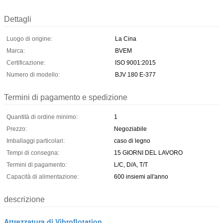
Dettagli
Luogo di origine:
La Cina
Marca:
BVEM
Certificazione:
ISO 9001:2015
Numero di modello:
BJV 180 E-377
Termini di pagamento e spedizione
Quantità di ordine minimo:
1
Prezzo:
Negoziabile
Imballaggi particolari:
caso di legno
Tempi di consegna:
15 GIORNI DEL LAVORO
Termini di pagamento:
L/C, D/A, T/T
Capacità di alimentazione:
600 insiemi all'anno
descrizione
Attrezzatura di Vibroflotation