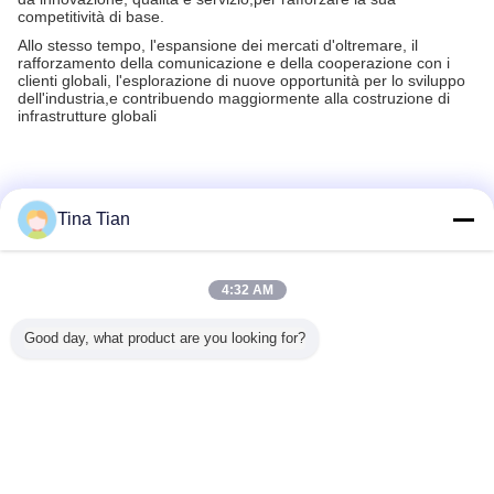
competitività di base.
Allo stesso tempo, l'espansione dei mercati d'oltremare, il
rafforzamento della comunicazione e della cooperazione con i
clienti globali, l'esplorazione di nuove opportunità per lo sviluppo
dell'industria,e contribuendo maggiormente alla costruzione di
infrastrutture globali
Tina Tian
Recommended Products
4:32 AM
Good day, what product are you looking for?
owatt di
Alto potere 180
Macchina del
dispositivo
Produttore
oflot
chilowatt
mucchio
elettrico di 180kN
176kW 
zzatura di
dell'attrezzatura di
dell'azionamento
75kw
Pac
damento
Vibroflot con il
di Vibroflot di alta
Vibroflotation
Vibroflo
 del Vibro
recipiente di
efficienza per il
Dispositiv
izzazione
riserva di doppia
grande
trivella
Cambi la lingua
ra delle
pressione della
accatastamento
equipaggi
onne
serratura
della sabbia dello
sistem
Italian
spazio
alimenta