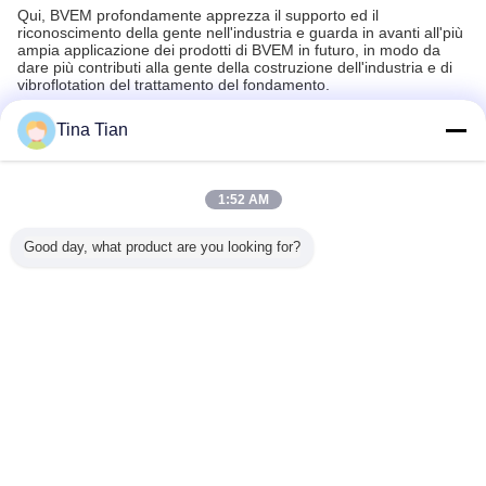
Qui, BVEM profondamente apprezza il supporto ed il
riconoscimento della gente nell'industria e guarda in avanti all'più
ampia applicazione dei prodotti di BVEM in futuro, in modo da
dare più contributi alla gente della costruzione dell'industria e di
vibroflotation del trattamento del fondamento.
Tina Tian
Recommended Products
1:52 AM
Good day, what product are you looking for?
r Bvem di
attrezzatura di
Galleggiante
trattamento di
Attrezz
mento del
consolidamento di
elettrico del Vibro
consolidamento di
Vibroflo
o di
1450rpm
di 180 chilowatt
1450rpm
compattazi
iamento
Vibroflotation per
per portata
Vibroflotation per
suolo 
ro 130kw
il miglioramento
migliorante al
il progetto della
ampiezz
26mm
della portata del
suolo del
pista degli aerei
vibrazione
Cambi la lingua
suolo
fondamento
della sezione
2,5 
C3206 Hong
Italian
Kong No 3
Casa
|
Circa noi
|
Contattici
|
Mappa del sito
|
politica sulla riservatezza