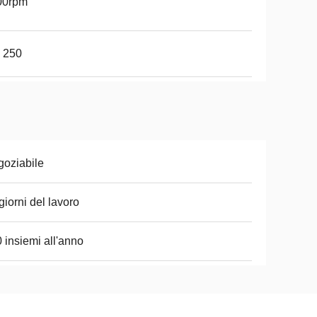
00rpm
 250
oziabile
giorni del lavoro
 insiemi all'anno