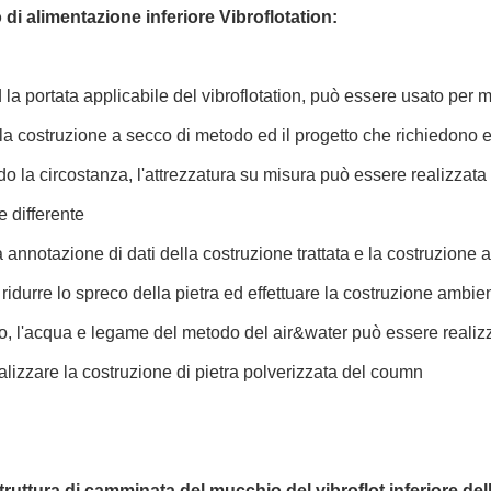
di alimentazione inferiore Vibroflotation:
 la portata applicabile del vibroflotation, può essere usato per 
 la costruzione a secco di metodo ed il progetto che richiedono e
o la circostanza, l'attrezzatura su misura può essere realizzata 
e differente
ra annotazione di dati della costruzione trattata e la costruzion
ti ridurre lo spreco della pietra ed effettuare la costruzione ambi
to, l'acqua e legame del metodo del air&water può essere realiz
alizzare la costruzione di pietra polverizzata del coumn
struttura di camminata del mucchio del vibroflot inferiore del