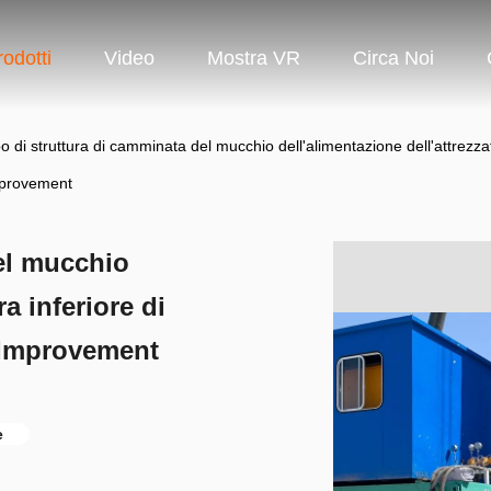
rodotti
Video
Mostra VR
Circa Noi
po di struttura di camminata del mucchio dell'alimentazione dell'attrezzatu
provement
del mucchio
ra inferiore di
l Improvement
e