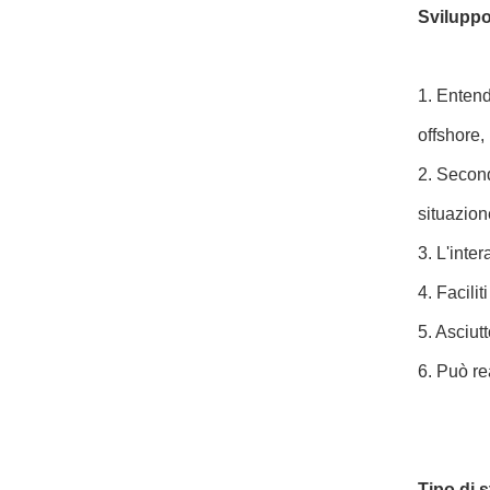
Sviluppo 
1. Entend
offshore,
2. Second
situazion
3. L'inte
4. Facili
5. Asciut
6. Può re
Tipo di 