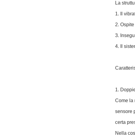
La strutt
1. Il vib
2. Ospite
3. Insegu
4. Il sist
Caratteri
1. Doppie
Come la m
sensore p
certa pre
Nella cos