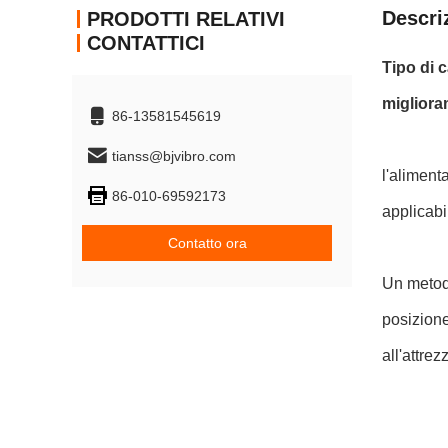
Descri
PRODOTTI RELATIVI
CONTATTICI
Tipo di 
migliora
86-13581545619
tianss@bjvibro.com
l'aliment
86-010-69592173
applicabil
Contatto ora
Un metodo
posizione
all'attre