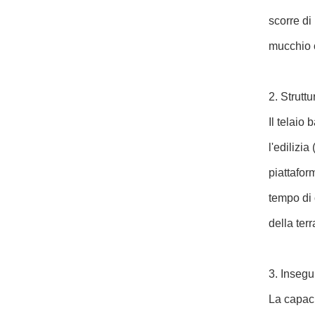
scorre di
mucchio o
2. Strutt
Il telaio
l'edilizi
piattafor
tempo di 
della ter
3. Insegu
La capaci