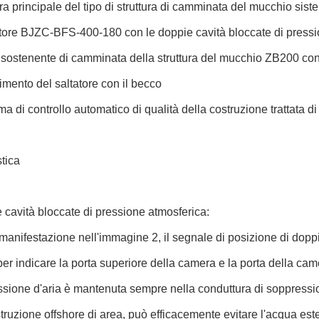
ura principale del tipo di struttura di camminata del mucchio sist
ratore BJZC-BFS-400-180 con le doppie cavità bloccate di pressi
 sostenente di camminata della struttura del mucchio ZB200 co
imento del saltatore con il becco
ema di controllo automatico di qualità della costruzione trattata di 
stica
 cavità bloccate di pressione atmosferica:
anifestazione nell'immagine 2, il segnale di posizione di doppia
er indicare la porta superiore della camera e la porta della ca
ssione d'aria è mantenuta sempre nella conduttura di soppressio
truzione offshore di area, può efficacemente evitare l'acqua es