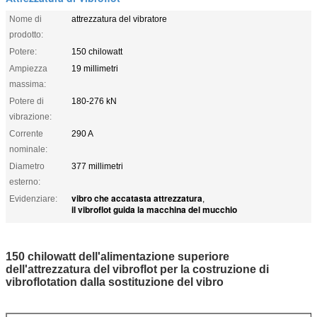
Nome di
attrezzatura del vibratore
prodotto:
Potere:
150 chilowatt
Ampiezza
19 millimetri
massima:
Potere di
180-276 kN
vibrazione:
Corrente
290 A
nominale:
Diametro
377 millimetri
esterno:
vibro che accatasta attrezzatura
Evidenziare:
,
il vibroflot guida la macchina del mucchio
150 chilowatt dell'alimentazione superiore
dell'attrezzatura del vibroflot per la costruzione di
vibroflotation dalla sostituzione del vibro