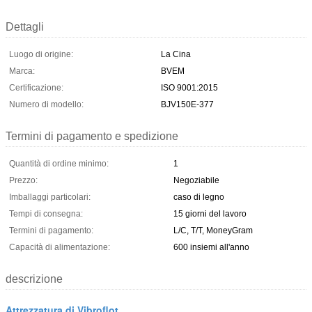
Dettagli
Luogo di origine:
La Cina
Marca:
BVEM
Certificazione:
ISO 9001:2015
Numero di modello:
BJV150E-377
Termini di pagamento e spedizione
Quantità di ordine minimo:
1
Prezzo:
Negoziabile
Imballaggi particolari:
caso di legno
Tempi di consegna:
15 giorni del lavoro
Termini di pagamento:
L/C, T/T, MoneyGram
Capacità di alimentazione:
600 insiemi all'anno
descrizione
Attrezzatura di Vibroflot