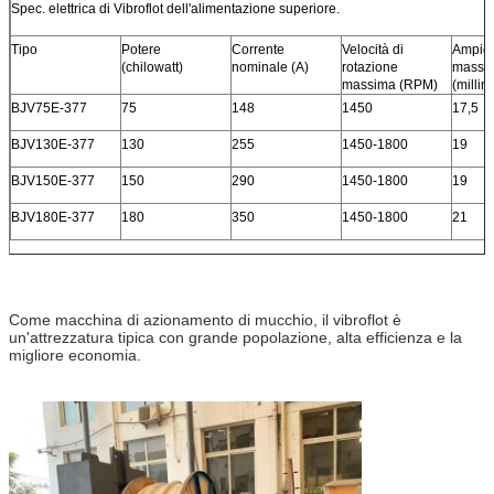
Spec. elettrica di Vibroflot dell'alimentazione superiore.
Tipo
Potere
Corrente
Velocità di
Ampie
(chilowatt)
nominale (A)
rotazione
massi
massima (RPM)
(millim
BJV75E-377
75
148
1450
17,5
BJV130E-377
130
255
1450-1800
19
BJV150E-377
150
290
1450-1800
19
BJV180E-377
180
350
1450-1800
21
Come macchina di azionamento di mucchio, il vibroflot è
un'attrezzatura tipica con grande popolazione, alta efficienza e la
migliore economia.