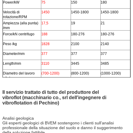
Power/kW
75
150
180
Velocità di
1450
1450-1800
1450-1800
rotazione/RPM
Ampiezza (alla punta)
17,5
19
21
/mm
Force/kN centrifugo
188
180-276
180-276
Peso /kg
1828
2100
2140
Diameter/mm
377
377
377
Length/mm
3110
3445
3485
Diametro del lavoro
(700-1200)
(800-1200)
(1000-1200)
pile/mm
Il servizio trattato di tutto del produttore del
vibroflot (macchinario co., srl dell'ingegnere di
vibroflotation di Pechino)
Analisi geologica
Gli esperti geologici di BVEM sostengono i clienti sull'analisi
professionale della situazione del suolo e danno il suggerimento
della soluzione fattibile.