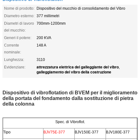
Nome di prodotto:
Dispositivo del mucchio di consolidamento del Vibro
Diametro esterno:
377 millimetri
Diametri di lavoro
700mm-1200mm
del mucchio:
Generi il potere:
200 KVA
Corrente
148 A
nominale:
Lunghezza:
3110
attrezzatura elettrica del galleggiante del vibro
Evidenziare:
,
galleggiamento del vibro della costruzione
Dispositivo di vibroflotation di BVEM per il miglioramento
della portata del fondamento dalla sostituzione di pietra
della colonna
Spec. di Vibroflot.
Tipo
BJV75E-377
BJV150E-377
BJV180E-377