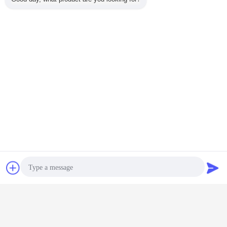
macchina di consolidamento di vibroflotation
Etichette:
,
densification del vibro
macchina della sostituzione del vibro
,
Ottieni il miglior prezzo per
Alte miodesopsie 380 V di
vibrazione di capacità di
penetrazione per
l'accatastamento della
costruzione
Continua
Chiacchierare
Richiedere un
Alimentazione inferiore Vibroflot
preventivo
Più