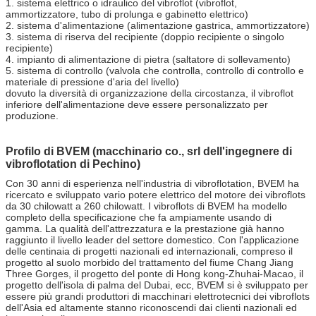
1. sistema elettrico o idraulico del vibroflot (vibroflot,
ammortizzatore, tubo di prolunga e gabinetto elettrico)
2. sistema d'alimentazione (alimentazione gastrica, ammortizzatore)
3. sistema di riserva del recipiente (doppio recipiente o singolo
recipiente)
4. impianto di alimentazione di pietra (saltatore di sollevamento)
5. sistema di controllo (valvola che controlla, controllo di controllo e
materiale di pressione d'aria del livello)
dovuto la diversità di organizzazione della circostanza, il vibroflot
inferiore dell'alimentazione deve essere personalizzato per
produzione.
Profilo di BVEM (macchinario co., srl dell'ingegnere di
vibroflotation di Pechino)
Con 30 anni di esperienza nell'industria di vibroflotation, BVEM ha
ricercato e sviluppato vario potere elettrico del motore dei vibroflots
da 30 chilowatt a 260 chilowatt. I vibroflots di BVEM ha modello
completo della specificazione che fa ampiamente usando di
gamma. La qualità dell'attrezzatura e la prestazione già hanno
raggiunto il livello leader del settore domestico. Con l'applicazione
delle centinaia di progetti nazionali ed internazionali, compreso il
progetto al suolo morbido del trattamento del fiume Chang Jiang
Three Gorges, il progetto del ponte di Hong kong-Zhuhai-Macao, il
progetto dell'isola di palma del Dubai, ecc, BVEM si è sviluppato per
essere più grandi produttori di macchinari elettrotecnici dei vibroflots
dell'Asia ed altamente stanno riconoscendi dai clienti nazionali ed