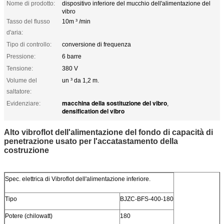
Nome di prodotto:
dispositivo inferiore del mucchio dell'alimentazione del
vibro
Tasso del flusso
10m ³ /min
d'aria:
Tipo di controllo:
conversione di frequenza
Pressione:
6 barre
Tensione:
380 V
Volume del
un ³ da 1,2 m.
saltatore:
macchina della sostituzione del vibro
Evidenziare:
,
densification del vibro
Alto vibroflot dell'alimentazione del fondo di capacità di
penetrazione usato per l'accatastamento della
costruzione
Spec. elettrica di Vibroflot dell'alimentazione inferiore.
Tipo
BJZC-BFS-400-180
Potere (chilowatt)
180